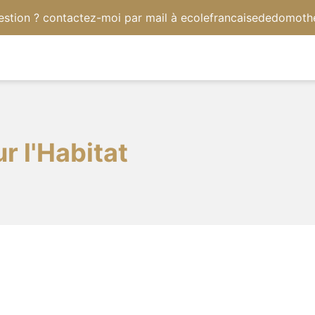
estion ? contactez-moi par mail à ecolefrancaisededomot
 l'Habitat